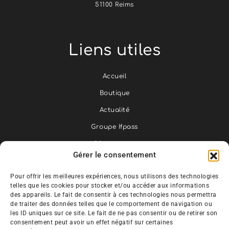
51100 Reims
Liens utiles
Accueil
Boutique
Actualité
Groupe Ifpass
Réclamation
Gérer le consentement
Téléchargement
Pour offrir les meilleures expériences, nous utilisons des technologies
Espace apprenant
telles que les cookies pour stocker et/ou accéder aux informations
des appareils. Le fait de consentir à ces technologies nous permettra
de traiter des données telles que le comportement de navigation ou
les ID uniques sur ce site. Le fait de ne pas consentir ou de retirer son
consentement peut avoir un effet négatif sur certaines