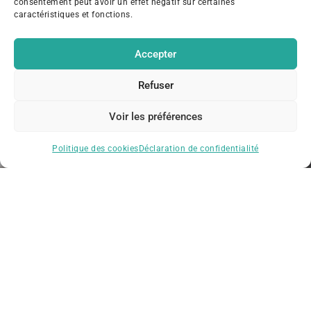
consentement peut avoir un effet négatif sur certaines
caractéristiques et fonctions.
Accepter
Vous avez une question?
N’hésitez pas à nous contacter pour nous parler de
Refuser
votre projet et d’obtenir toutes les réponses à vos
questions.
Voir les préférences
CONTACTEZ-NOUS
Politique des cookies
Déclaration de confidentialité