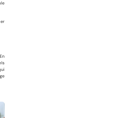
ule
er
 En
els
qui
ge