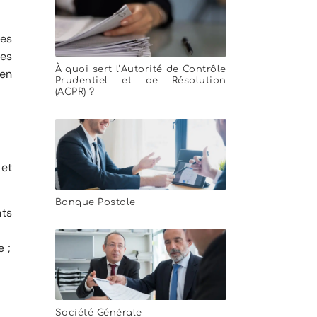
ces
ces
À quoi sert l’Autorité de Contrôle
 en
Prudentiel et de Résolution
(ACPR) ?
 et
Banque Postale
nts
 ;
;
Société Générale