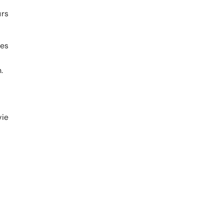
urs
des
.
ie