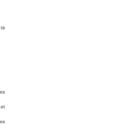
ité
es
 et
ues