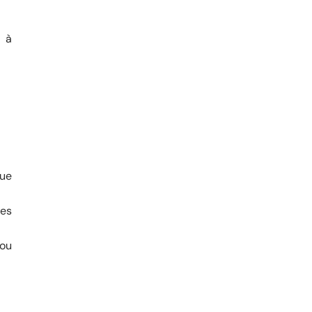
t à
ue
es
 ou