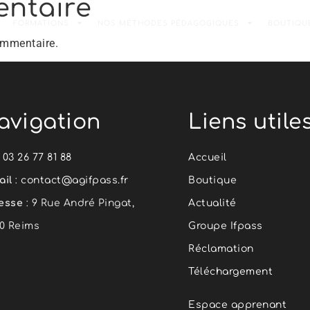
entaire
FORMATIONS
NOS MÉTHODES PÉDAGOGIQUES
BOUTIQU
ommentaire.
avigation
Liens utile
:
03 26 77 81 88
Accueil
ail
:
contact@agifpass.fr
Boutique
esse
: 9 Rue André Pingat,
Actualité
00 Reims
Groupe Ifpass
Réclamation
Téléchargement
Espace apprenant