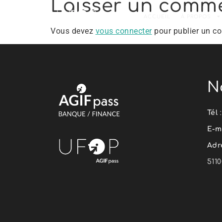
Laisser un comm
ACCUEIL
À PROPOS
Vous devez
vous connecter
pour publier un c
N
Tél
E-m
Adr
511