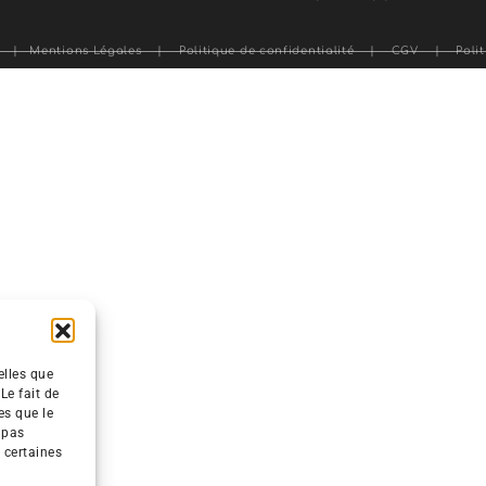
ap
|
Mentions Légales
|
Politique de confidentialité
|
CGV
|
Poli
elles que
Le fait de
es que le
 pas
 certaines