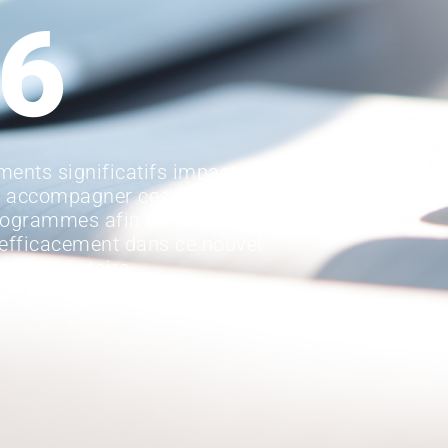
6
ments significatifs impactant
r accompagner ces évolutions,
rogrammes afin de vous fournir
efficacement dans ce nouvel
réglementaire.