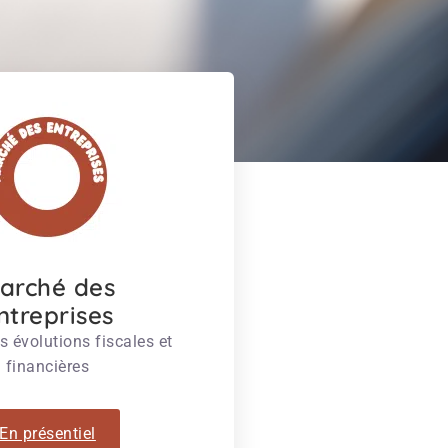
arché des
ntreprises
es évolutions fiscales et
financières
En présentiel