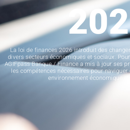
202
La loi de finances 2026 introduit des change
divers secteurs économiques et sociaux. Pou
AGIFpass Banque / Finance a mis à jour ses p
les compétences nécessaires pour naviguer 
environnement économique et 